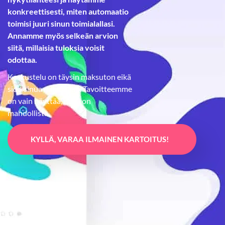
konkreettisesti, miten automaatio
toimisi juuri sinun toimialallasi.
Annamme myös selkeän arvion
siitä, millaisia tuloksia voisit
odottaa.
Keskustelu on täysin maksuton eikä
sido sinua mihinkään. Tavoitteemme
on vain näyttää, mikä on
mahdollista.
KYLLÄ, VARAA ILMAINEN KARTOITUS!