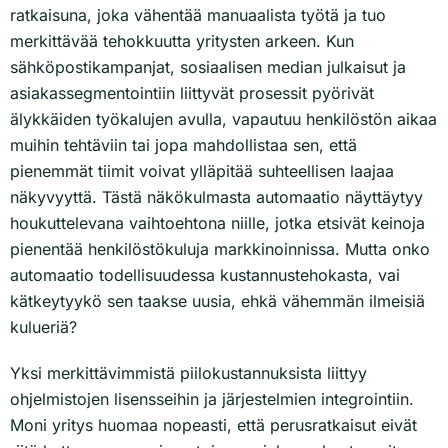
ratkaisuna, joka vähentää manuaalista työtä ja tuo
merkittävää tehokkuutta yritysten arkeen. Kun
sähköpostikampanjat, sosiaalisen median julkaisut ja
asiakassegmentointiin liittyvät prosessit pyörivät
älykkäiden työkalujen avulla, vapautuu henkilöstön aikaa
muihin tehtäviin tai jopa mahdollistaa sen, että
pienemmät tiimit voivat ylläpitää suhteellisen laajaa
näkyvyyttä. Tästä näkökulmasta automaatio näyttäytyy
houkuttelevana vaihtoehtona niille, jotka etsivät keinoja
pienentää henkilöstökuluja markkinoinnissa. Mutta onko
automaatio todellisuudessa kustannustehokasta, vai
kätkeytyykö sen taakse uusia, ehkä vähemmän ilmeisiä
kulueriä?
Yksi merkittävimmistä piilokustannuksista liittyy
ohjelmistojen lisensseihin ja järjestelmien integrointiin.
Moni yritys huomaa nopeasti, että perusratkaisut eivät