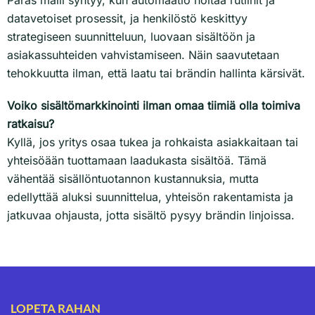
Paras malli syntyy, kun automaatio hoitaa rutiinit ja
datavetoiset prosessit, ja henkilöstö keskittyy
strategiseen suunnitteluun, luovaan sisältöön ja
asiakassuhteiden vahvistamiseen. Näin saavutetaan
tehokkuutta ilman, että laatu tai brändin hallinta kärsivät.
Voiko sisältömarkkinointi ilman omaa tiimiä olla toimiva
ratkaisu?
Kyllä, jos yritys osaa tukea ja rohkaista asiakkaitaan tai
yhteisöään tuottamaan laadukasta sisältöä. Tämä
vähentää sisällöntuotannon kustannuksia, mutta
edellyttää aluksi suunnittelua, yhteisön rakentamista ja
jatkuvaa ohjausta, jotta sisältö pysyy brändin linjoissa.
LOPETA RAHAN