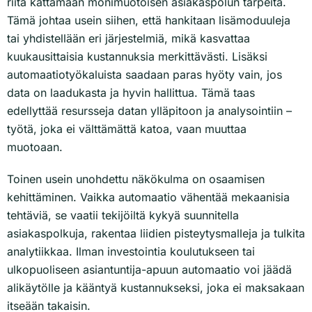
riitä kattamaan monimuotoisen asiakaspolun tarpeita.
Tämä johtaa usein siihen, että hankitaan lisämoduuleja
tai yhdistellään eri järjestelmiä, mikä kasvattaa
kuukausittaisia kustannuksia merkittävästi. Lisäksi
automaatiotyökaluista saadaan paras hyöty vain, jos
data on laadukasta ja hyvin hallittua. Tämä taas
edellyttää resursseja datan ylläpitoon ja analysointiin –
työtä, joka ei välttämättä katoa, vaan muuttaa
muotoaan.
Toinen usein unohdettu näkökulma on osaamisen
kehittäminen. Vaikka automaatio vähentää mekaanisia
tehtäviä, se vaatii tekijöiltä kykyä suunnitella
asiakaspolkuja, rakentaa liidien pisteytysmalleja ja tulkita
analytiikkaa. Ilman investointia koulutukseen tai
ulkopuoliseen asiantuntija-apuun automaatio voi jäädä
alikäytölle ja kääntyä kustannukseksi, joka ei maksakaan
itseään takaisin.