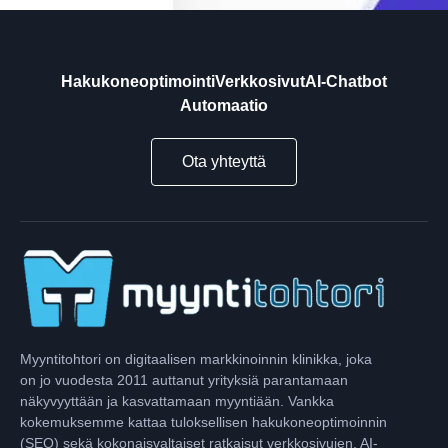
Hakukoneoptimointi
Verkkosivut
AI-Chatbot
Automaatio
Ota yhteyttä
Myyntitohtori on digitaalisen markkinoinnin klinikka, joka
on jo vuodesta 2011 auttanut yrityksiä parantamaan
näkyvyyttään ja kasvattamaan myyntiään. Vankka
kokemuksemme kattaa tuloksellisen hakukoneoptimoinnin
(SEO) sekä kokonaisvaltaiset ratkaisut verkkosivujen, AI-