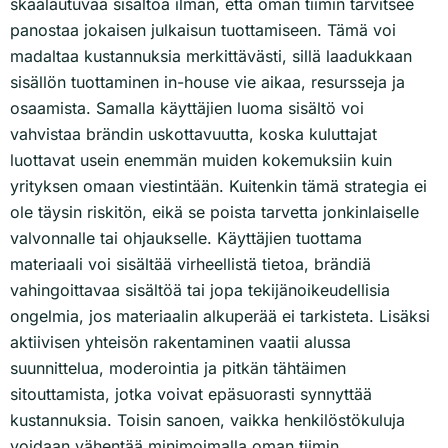
skaalautuvaa sisältöä ilman, että oman tiimin tarvitsee
panostaa jokaisen julkaisun tuottamiseen. Tämä voi
madaltaa kustannuksia merkittävästi, sillä laadukkaan
sisällön tuottaminen in-house vie aikaa, resursseja ja
osaamista. Samalla käyttäjien luoma sisältö voi
vahvistaa brändin uskottavuutta, koska kuluttajat
luottavat usein enemmän muiden kokemuksiin kuin
yrityksen omaan viestintään. Kuitenkin tämä strategia ei
ole täysin riskitön, eikä se poista tarvetta jonkinlaiselle
valvonnalle tai ohjaukselle. Käyttäjien tuottama
materiaali voi sisältää virheellistä tietoa, brändiä
vahingoittavaa sisältöä tai jopa tekijänoikeudellisia
ongelmia, jos materiaalin alkuperää ei tarkisteta. Lisäksi
aktiivisen yhteisön rakentaminen vaatii alussa
suunnittelua, moderointia ja pitkän tähtäimen
sitouttamista, jotka voivat epäsuorasti synnyttää
kustannuksia. Toisin sanoen, vaikka henkilöstökuluja
voidaan vähentää minimoimalla oman tiimin