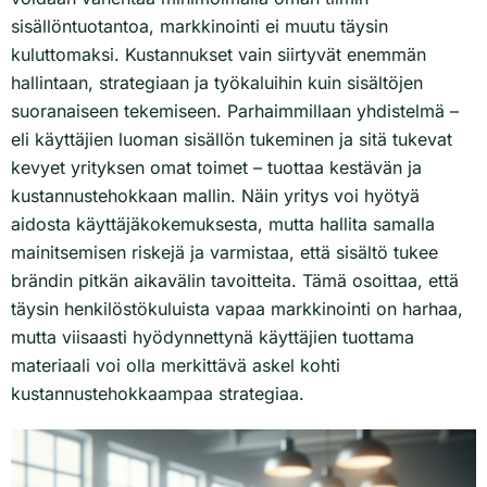
sisällöntuotantoa, markkinointi ei muutu täysin
kuluttomaksi. Kustannukset vain siirtyvät enemmän
hallintaan, strategiaan ja työkaluihin kuin sisältöjen
suoranaiseen tekemiseen. Parhaimmillaan yhdistelmä –
eli käyttäjien luoman sisällön tukeminen ja sitä tukevat
kevyet yrityksen omat toimet – tuottaa kestävän ja
kustannustehokkaan mallin. Näin yritys voi hyötyä
aidosta käyttäjäkokemuksesta, mutta hallita samalla
mainitsemisen riskejä ja varmistaa, että sisältö tukee
brändin pitkän aikavälin tavoitteita. Tämä osoittaa, että
täysin henkilöstökuluista vapaa markkinointi on harhaa,
mutta viisaasti hyödynnettynä käyttäjien tuottama
materiaali voi olla merkittävä askel kohti
kustannustehokkaampaa strategiaa.