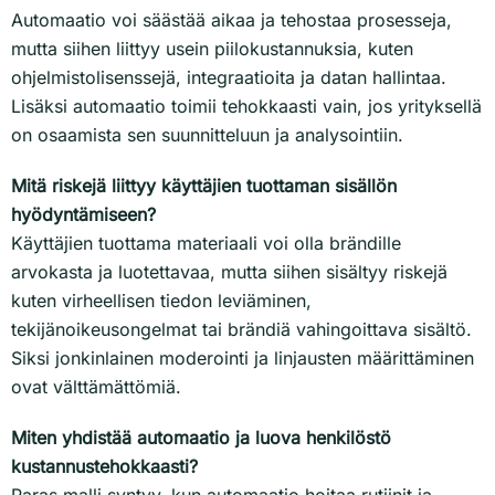
Automaatio voi säästää aikaa ja tehostaa prosesseja,
mutta siihen liittyy usein piilokustannuksia, kuten
ohjelmistolisenssejä, integraatioita ja datan hallintaa.
Lisäksi automaatio toimii tehokkaasti vain, jos yrityksellä
on osaamista sen suunnitteluun ja analysointiin.
Mitä riskejä liittyy käyttäjien tuottaman sisällön
hyödyntämiseen?
Käyttäjien tuottama materiaali voi olla brändille
arvokasta ja luotettavaa, mutta siihen sisältyy riskejä
kuten virheellisen tiedon leviäminen,
tekijänoikeusongelmat tai brändiä vahingoittava sisältö.
Siksi jonkinlainen moderointi ja linjausten määrittäminen
ovat välttämättömiä.
Miten yhdistää automaatio ja luova henkilöstö
kustannustehokkaasti?