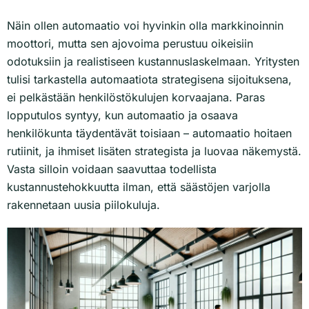
Näin ollen automaatio voi hyvinkin olla markkinoinnin
moottori, mutta sen ajovoima perustuu oikeisiin
odotuksiin ja realistiseen kustannuslaskelmaan. Yritysten
tulisi tarkastella automaatiota strategisena sijoituksena,
ei pelkästään henkilöstökulujen korvaajana. Paras
lopputulos syntyy, kun automaatio ja osaava
henkilökunta täydentävät toisiaan – automaatio hoitaen
rutiinit, ja ihmiset lisäten strategista ja luovaa näkemystä.
Vasta silloin voidaan saavuttaa todellista
kustannustehokkuutta ilman, että säästöjen varjolla
rakennetaan uusia piilokuluja.