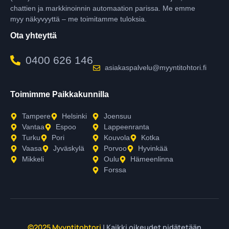
chattien ja markkinoinnin automaation parissa. Me emme
myy näkyvyyttä – me toimitamme tuloksia.
Ota yhteyttä
0400 626 146
asiakaspalvelu@myyntitohtori.fi
Toimimme Paikkakunnilla
Tampere
Helsinki
Joensuu
Vantaa
Espoo
Lappeenranta
Turku
Pori
Kouvola
Kotka
Vaasa
Jyväskylä
Porvoo
Hyvinkää
Mikkeli
Oulu
Hämeenlinna
Forssa
©2025 Myyntitohtori
| Kaikki oikeudet pidätetään