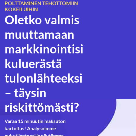
POLTTAMINEN TEHOTTOMIIN
KOKEILUIHIN
Oletko valmis
muuttamaan
markkinointisi
kuluerästä
tulonlähteeksi
– täysin
riskittömästi?
Varaa 15 minuutin maksuton
kartoitus! Analysoimme
nykytilanteesi ja näytämme