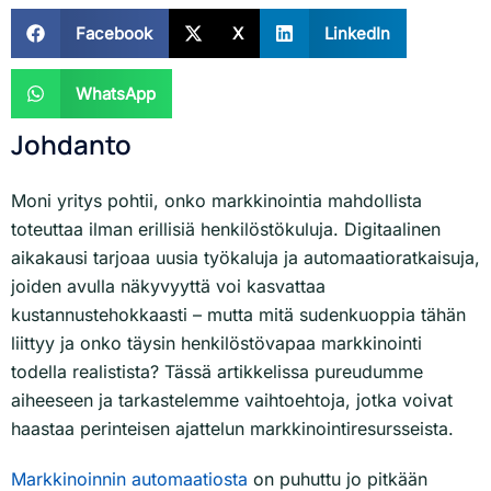
Facebook
X
LinkedIn
WhatsApp
Johdanto
Moni yritys pohtii, onko markkinointia mahdollista
toteuttaa ilman erillisiä henkilöstökuluja. Digitaalinen
aikakausi tarjoaa uusia työkaluja ja automaatioratkaisuja,
joiden avulla näkyvyyttä voi kasvattaa
kustannustehokkaasti – mutta mitä sudenkuoppia tähän
liittyy ja onko täysin henkilöstövapaa markkinointi
todella realistista? Tässä artikkelissa pureudumme
aiheeseen ja tarkastelemme vaihtoehtoja, jotka voivat
haastaa perinteisen ajattelun markkinointiresursseista.
Markkinoinnin automaatiosta
on puhuttu jo pitkään