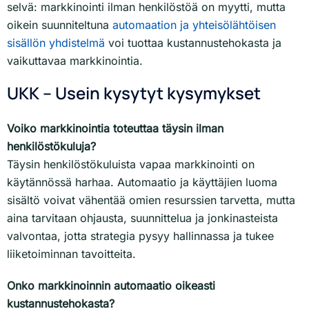
selvä: markkinointi ilman henkilöstöä on myytti, mutta
oikein suunniteltuna
automaation ja yhteisölähtöisen
sisällön yhdistelmä
voi tuottaa kustannustehokasta ja
vaikuttavaa markkinointia.
UKK – Usein kysytyt kysymykset
Voiko markkinointia toteuttaa täysin ilman
henkilöstökuluja?
Täysin henkilöstökuluista vapaa markkinointi on
käytännössä harhaa. Automaatio ja käyttäjien luoma
sisältö voivat vähentää omien resurssien tarvetta, mutta
aina tarvitaan ohjausta, suunnittelua ja jonkinasteista
valvontaa, jotta strategia pysyy hallinnassa ja tukee
liiketoiminnan tavoitteita.
Onko markkinoinnin automaatio oikeasti
kustannustehokasta?