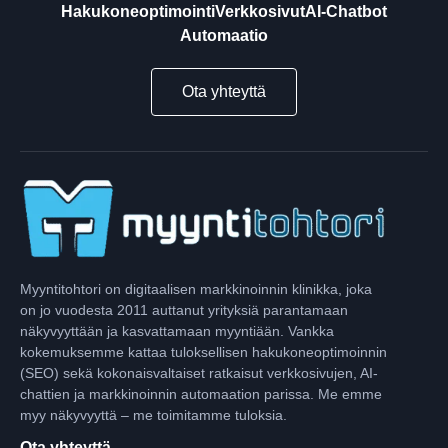
Hakukoneoptimointi
Verkkosivut
AI-Chatbot
Automaatio
Ota yhteyttä
Myyntitohtori on digitaalisen markkinoinnin klinikka, joka
on jo vuodesta 2011 auttanut yrityksiä parantamaan
näkyvyyttään ja kasvattamaan myyntiään. Vankka
kokemuksemme kattaa tuloksellisen hakukoneoptimoinnin
(SEO) sekä kokonaisvaltaiset ratkaisut verkkosivujen, AI-
chattien ja markkinoinnin automaation parissa. Me emme
myy näkyvyyttä – me toimitamme tuloksia.
Ota yhteyttä