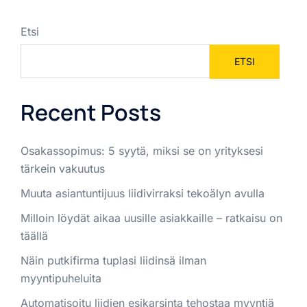
Etsi
ETSI
Recent Posts
Osakassopimus: 5 syytä, miksi se on yrityksesi
tärkein vakuutus
Muuta asiantuntijuus liidivirraksi tekoälyn avulla
Milloin löydät aikaa uusille asiakkaille – ratkaisu on
täällä
Näin putkifirma tuplasi liidinsä ilman
myyntipuheluita
Automatisoitu liidien esikarsinta tehostaa myyntiä