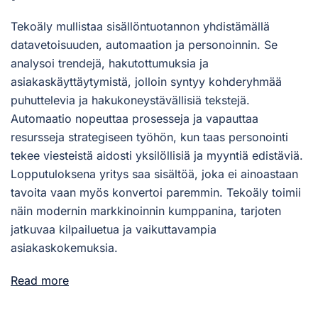
Tekoäly mullistaa sisällöntuotannon yhdistämällä
datavetoisuuden, automaation ja personoinnin. Se
analysoi trendejä, hakutottumuksia ja
asiakaskäyttäytymistä, jolloin syntyy kohderyhmää
puhuttelevia ja hakukoneystävällisiä tekstejä.
Automaatio nopeuttaa prosesseja ja vapauttaa
resursseja strategiseen työhön, kun taas personointi
tekee viesteistä aidosti yksilöllisiä ja myyntiä edistäviä.
Lopputuloksena yritys saa sisältöä, joka ei ainoastaan
tavoita vaan myös konvertoi paremmin. Tekoäly toimii
näin modernin markkinoinnin kumppanina, tarjoten
jatkuvaa kilpailuetua ja vaikuttavampia
asiakaskokemuksia.
Read more