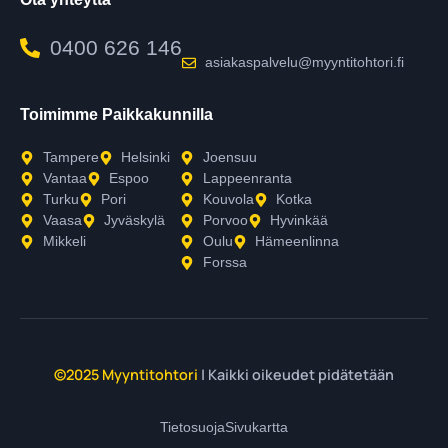
0400 626 146
asiakaspalvelu@myyntitohtori.fi
Toimimme Paikkakunnilla
Tampere
Helsinki
Joensuu
Vantaa
Espoo
Lappeenranta
Turku
Pori
Kouvola
Kotka
Vaasa
Jyväskylä
Porvoo
Hyvinkää
Mikkeli
Oulu
Hämeenlinna
Forssa
©2025 Myyntitohtori
| Kaikki oikeudet pidätetään
Tietosuoja
Sivukartta