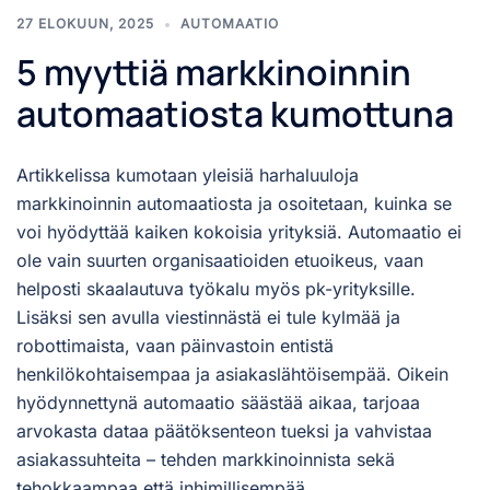
27 ELOKUUN, 2025
AUTOMAATIO
5 myyttiä markkinoinnin
automaatiosta kumottuna
Artikkelissa kumotaan yleisiä harhaluuloja
markkinoinnin automaatiosta ja osoitetaan, kuinka se
voi hyödyttää kaiken kokoisia yrityksiä. Automaatio ei
ole vain suurten organisaatioiden etuoikeus, vaan
helposti skaalautuva työkalu myös pk-yrityksille.
Lisäksi sen avulla viestinnästä ei tule kylmää ja
robottimaista, vaan päinvastoin entistä
henkilökohtaisempaa ja asiakaslähtöisempää. Oikein
hyödynnettynä automaatio säästää aikaa, tarjoaa
arvokasta dataa päätöksenteon tueksi ja vahvistaa
asiakassuhteita – tehden markkinoinnista sekä
tehokkaampaa että inhimillisempää.