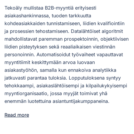
Tekoäly mullistaa B2B-myyntiä erityisesti
asiakashankinnassa, tuoden tarkkuutta
kohdeasiakkaiden tunnistamiseen, liidien kvalifiointiin
ja prosessien tehostamiseen. Datalähtöiset algoritmit
mahdollistavat paremman prospektoinnin, objektiivisen
liidien pisteytyksen sekä reaaliaikaisen viestinnän
personoinnin. Automatisoidut työvaiheet vapauttavat
myyntitiimit keskittymään arvoa luovaan
asiakastyöhön, samalla kun ennakoiva analytiikka
jatkuvasti parantaa tuloksia. Lopputuloksena syntyy
tehokkaampi, asiakaslähtöisempi ja kilpailukykyisempi
myyntiorganisaatio, jossa myyjät toimivat yhä
enemmän luotettuina asiantuntijakumppaneina.
Read more