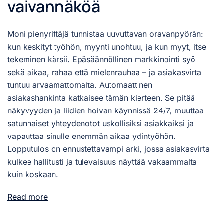
vaivannäköä
Moni pienyrittäjä tunnistaa uuvuttavan oravanpyörän:
kun keskityt työhön, myynti unohtuu, ja kun myyt, itse
tekeminen kärsii. Epäsäännöllinen markkinointi syö
sekä aikaa, rahaa että mielenrauhaa – ja asiakasvirta
tuntuu arvaamattomalta. Automaattinen
asiakashankinta katkaisee tämän kierteen. Se pitää
näkyvyyden ja liidien hoivan käynnissä 24/7, muuttaa
satunnaiset yhteydenotot uskollisiksi asiakkaiksi ja
vapauttaa sinulle enemmän aikaa ydintyöhön.
Lopputulos on ennustettavampi arki, jossa asiakasvirta
kulkee hallitusti ja tulevaisuus näyttää vakaammalta
kuin koskaan.
Read more