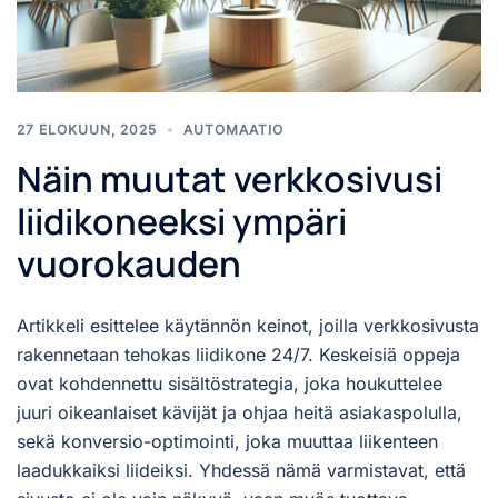
27 ELOKUUN, 2025
AUTOMAATIO
Näin muutat verkkosivusi
liidikoneeksi ympäri
vuorokauden
Artikkeli esittelee käytännön keinot, joilla verkkosivusta
rakennetaan tehokas liidikone 24/7. Keskeisiä oppeja
ovat kohdennettu sisältöstrategia, joka houkuttelee
juuri oikeanlaiset kävijät ja ohjaa heitä asiakaspolulla,
sekä konversio-optimointi, joka muuttaa liikenteen
laadukkaiksi liideiksi. Yhdessä nämä varmistavat, että