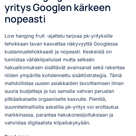
yritys Googlen kärkeen
nopeasti
Low hanging fruit -ajattelu tarjoaa pk-yrityksille
tehokkaan tavan kasvattaa näkyvyyttä Googlessa
kustannustehokkaasti ja nopeasti. Keskeistä on
tunnistaa vähäkilpailuiset mutta selkeän
hakuaikomuksen sisältävät avainsanat sekä rakentaa
niiden ympärille kohdennettu sisältöstrategia. Tämä
mahdollistaa uusien asiakkaiden tavoittamisen ilman
suuria budjetteja ja luo samalla vahvan perustan
pitkäaikaiselle orgaaniselle kasvulle. Pienillä,
suunnitelmallisilla askelilla pk-yritys voi erottautua
markkinassa, parantaa hakukonesijoituksiaan ja
vahvistaa digitaalista kilpailukykyään.