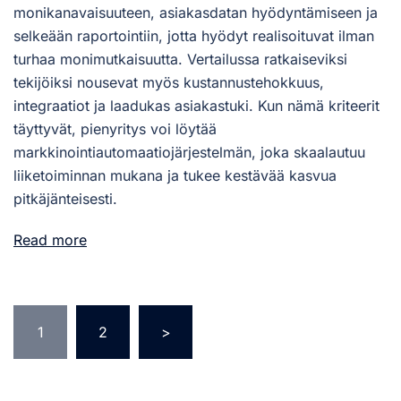
monikanavaisuuteen, asiakasdatan hyödyntämiseen ja
selkeään raportointiin, jotta hyödyt realisoituvat ilman
turhaa monimutkaisuutta. Vertailussa ratkaiseviksi
tekijöiksi nousevat myös kustannustehokkuus,
integraatiot ja laadukas asiakastuki. Kun nämä kriteerit
täyttyvät, pienyritys voi löytää
markkinointiautomaatiojärjestelmän, joka skaalautuu
liiketoiminnan mukana ja tukee kestävää kasvua
pitkäjänteisesti.
Read more
1
2
>