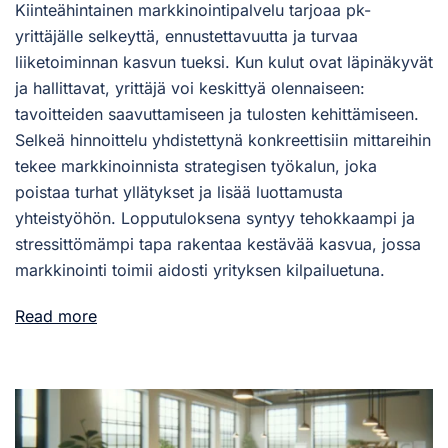
Kiinteähintainen markkinointipalvelu tarjoaa pk-
yrittäjälle selkeyttä, ennustettavuutta ja turvaa
liiketoiminnan kasvun tueksi. Kun kulut ovat läpinäkyvät
ja hallittavat, yrittäjä voi keskittyä olennaiseen:
tavoitteiden saavuttamiseen ja tulosten kehittämiseen.
Selkeä hinnoittelu yhdistettynä konkreettisiin mittareihin
tekee markkinoinnista strategisen työkalun, joka
poistaa turhat yllätykset ja lisää luottamusta
yhteistyöhön. Lopputuloksena syntyy tehokkaampi ja
stressittömämpi tapa rakentaa kestävää kasvua, jossa
markkinointi toimii aidosti yrityksen kilpailuetuna.
Read more