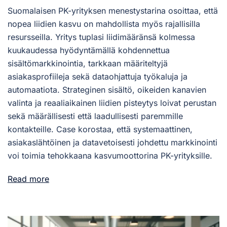
Suomalaisen PK-yrityksen menestystarina osoittaa, että
nopea liidien kasvu on mahdollista myös rajallisilla
resursseilla. Yritys tuplasi liidimääränsä kolmessa
kuukaudessa hyödyntämällä kohdennettua
sisältömarkkinointia, tarkkaan määriteltyjä
asiakasprofiileja sekä dataohjattuja työkaluja ja
automaatiota. Strateginen sisältö, oikeiden kanavien
valinta ja reaaliaikainen liidien pisteytys loivat perustan
sekä määrällisesti että laadullisesti paremmille
kontakteille. Case korostaa, että systemaattinen,
asiakaslähtöinen ja datavetoisesti johdettu markkinointi
voi toimia tehokkaana kasvumoottorina PK-yrityksille.
Read more